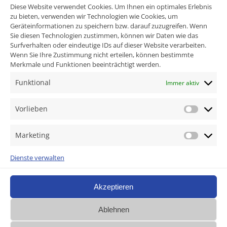
Diese Website verwendet Cookies. Um Ihnen ein optimales Erlebnis
Ankündigungen
zu bieten, verwenden wir Technologien wie Cookies, um
Geräteinformationen zu speichern bzw. darauf zuzugreifen. Wenn
Sie diesen Technologien zustimmen, können wir Daten wie das
Surfverhalten oder eindeutige IDs auf dieser Website verarbeiten.
KONTAKT
Wenn Sie Ihre Zustimmung nicht erteilen, können bestimmte
Merkmale und Funktionen beeinträchtigt werden.
MAG. ELISABETH MOSER-MARZI
Funktional
Immer aktiv
RECHTSANWÄLTIN
Schwertgasse 3
Vorlieben
Vorlie
1010 Wien
Marketing
Tel
+43 1 535 99 75
Market
Email kanzlei@moser-marzi.at
Dienste verwalten
Akzeptieren
Ablehnen
© 2026 Mag. Elisabeth Moser-Marzi • Rechtsanwältin •