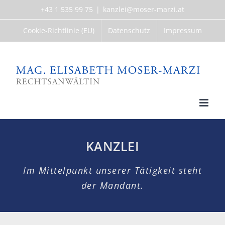
Skip
+43 1 535 99 75
|
kanzlei@moser-marzi.at
to
content
Cookie-Richtlinie (EU)
Datenschutz
Impressum
KANZLEI
Im Mittelpunkt unserer Tätigkeit steht
der Mandant.