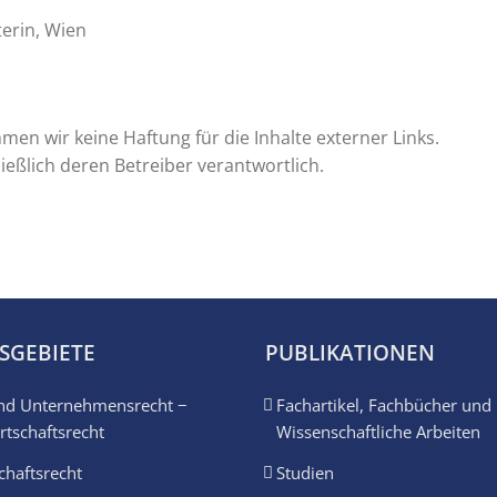
erin, Wien
hmen wir keine Haftung für die Inhalte externer Links.
ließlich deren Betreiber verantwortlich.
SGEBIETE
PUBLIKATIONEN
 und Unternehmensrecht −
Fachartikel, Fachbücher und
irtschaftsrecht
Wissenschaftliche Arbeiten
chaftsrecht
Studien