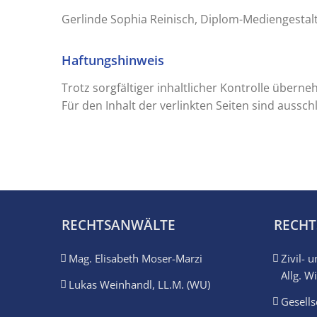
Gerlinde Sophia Reinisch, Diplom-Mediengestalt
Haftungshinweis
Trotz sorgfältiger inhaltlicher Kontrolle überne
Für den Inhalt der verlinkten Seiten sind aussch
RECHTSANWÄLTE
RECHT
Mag. Elisabeth Moser-Marzi
Zivil-
Allg. W
Lukas Weinhandl, LL.M. (WU)
Gesells