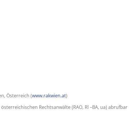
, Österreich (
www.rakwien.at
)
r österreichischen Rechtsanwälte (RAO, Rl –BA, ua) abrufbar