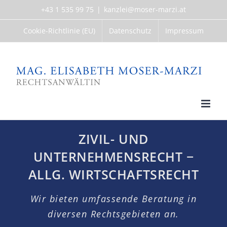
Skip
+43 1 535 99 75
|
kanzlei@moser-marzi.at
to
content
Cookie-Richtlinie (EU)
Datenschutz
Impressum
ZIVIL- UND
UNTERNEHMENSRECHT −
ALLG. WIRTSCHAFTSRECHT
Wir bieten umfassende Beratung in
diversen Rechtsgebieten an.